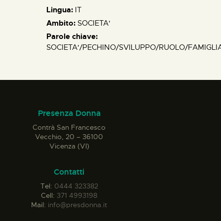
Lingua:
IT
Ambito:
SOCIETA'
Parole chiave:
SOCIETA'/PECHINO/SVILUPPO/RUOLO/FAMIGLIA
Presenza Donna
Contrà San Francesco
Vecchio, 20 – 36100
Vicenza (VI)
Contatti
Tel:
0444 323382
Cell:
371 4993198
Mail:
info@presdonna.it