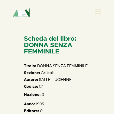
PRESENZA DONNA
HOME
Scheda del libro:
CHI SIAMO
DONNA SENZA
FEMMINILE
NEWS
PERCORSI
Titolo:
DONNA SENZA FEMMINILE
BIBLIOTECA
Sezione:
Articoli
ELISA SALERNO
Autore:
SALLE' LUCIENNE
CONTATTI
Codice:
Ci1
Nazione:
0
Anno:
1995
Editore:
0