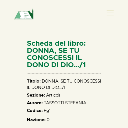
PRESENZA DONNA
HOME
Scheda del libro:
CHI SIAMO
DONNA, SE TU
CONOSCESSI IL
NEWS
DONO DI DIO…/1
PERCORSI
BIBLIOTECA
Titolo:
DONNA, SE TU CONOSCESSI
ELISA SALERNO
IL DONO DI DIO…/1
CONTATTI
Sezione:
Articoli
Autore:
TASSOTTI STEFANIA
Codice:
Eg1
Nazione:
0