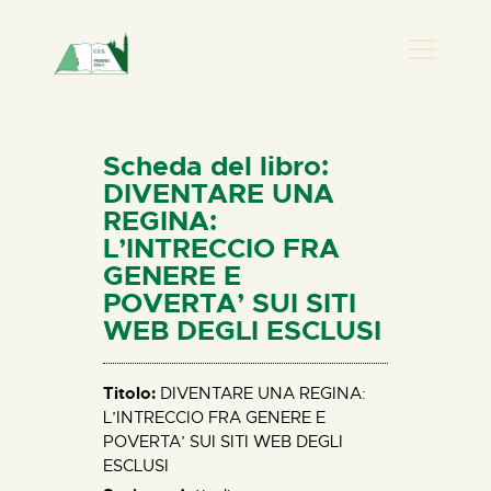
PRESENZA DONNA
HOME
Scheda del libro:
CHI SIAMO
DIVENTARE UNA
REGINA:
NEWS
L’INTRECCIO FRA
PERCORSI
GENERE E
BIBLIOTECA
POVERTA’ SUI SITI
WEB DEGLI ESCLUSI
ELISA SALERNO
CONTATTI
Titolo:
DIVENTARE UNA REGINA:
L’INTRECCIO FRA GENERE E
POVERTA’ SUI SITI WEB DEGLI
ESCLUSI