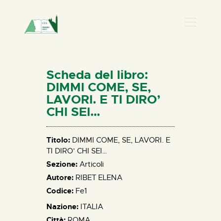
PRESENZA DONNA
HOME
Scheda del libro:
CHI SIAMO
DIMMI COME, SE,
LAVORI. E TI DIRO’
NEWS
CHI SEI…
PERCORSI
BIBLIOTECA
Titolo:
DIMMI COME, SE, LAVORI. E
ELISA SALERNO
TI DIRO’ CHI SEI…
CONTATTI
Sezione:
Articoli
Autore:
RIBET ELENA
Codice:
Fe1
Nazione:
ITALIA
Città:
ROMA