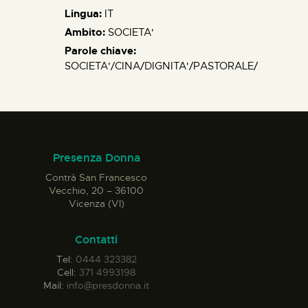
Lingua:
IT
Ambito:
SOCIETA'
Parole chiave:
SOCIETA'/CINA/DIGNITA'/PASTORALE/
Presenza Donna
Contrà San Francesco
Vecchio, 20 – 36100
Vicenza (VI)
Contatti
Tel:
0444 323382
Cell:
371 4993198
Mail:
info@presdonna.it