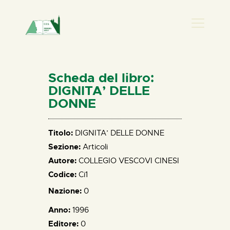
PRESENZA DONNA
HOME
Scheda del libro:
CHI SIAMO
DIGNITA’ DELLE
DONNE
NEWS
PERCORSI
Titolo:
DIGNITA’ DELLE DONNE
BIBLIOTECA
Sezione:
Articoli
ELISA SALERNO
Autore:
COLLEGIO VESCOVI CINESI
CONTATTI
Codice:
Ci1
Nazione:
0
Anno:
1996
Editore:
0