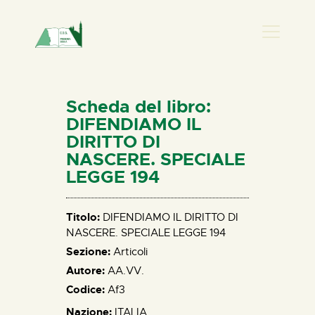
PRESENZA DONNA
HOME
Scheda del libro:
CHI SIAMO
DIFENDIAMO IL
DIRITTO DI
NEWS
NASCERE. SPECIALE
PERCORSI
LEGGE 194
BIBLIOTECA
ELISA SALERNO
Titolo:
DIFENDIAMO IL DIRITTO DI
CONTATTI
NASCERE. SPECIALE LEGGE 194
Sezione:
Articoli
Autore:
AA.VV.
Codice:
Af3
Nazione:
ITALIA