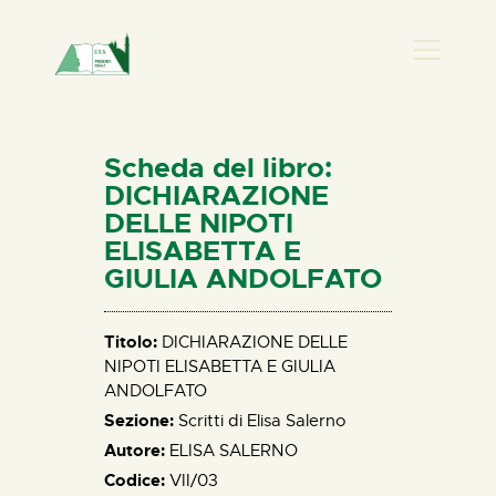
PRESENZA DONNA
HOME
Scheda del libro:
CHI SIAMO
DICHIARAZIONE
DELLE NIPOTI
NEWS
ELISABETTA E
PERCORSI
GIULIA ANDOLFATO
BIBLIOTECA
ELISA SALERNO
Titolo:
DICHIARAZIONE DELLE
CONTATTI
NIPOTI ELISABETTA E GIULIA
ANDOLFATO
Sezione:
Scritti di Elisa Salerno
Autore:
ELISA SALERNO
Codice:
VII/03