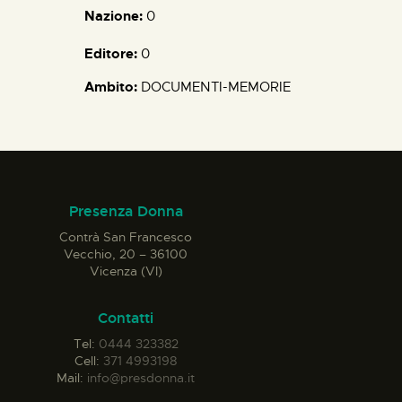
Nazione:
0
Editore:
0
Ambito:
DOCUMENTI-MEMORIE
Presenza Donna
Contrà San Francesco
Vecchio, 20 – 36100
Vicenza (VI)
Contatti
Tel:
0444 323382
Cell:
371 4993198
Mail:
info@presdonna.it