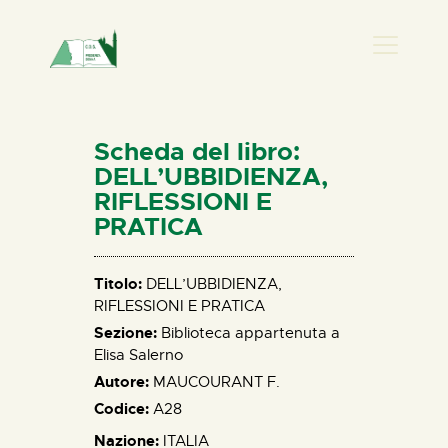
PRESENZA DONNA
HOME
Scheda del libro:
CHI SIAMO
DELL’UBBIDIENZA,
RIFLESSIONI E
NEWS
PRATICA
PERCORSI
BIBLIOTECA
Titolo:
DELL’UBBIDIENZA,
ELISA SALERNO
RIFLESSIONI E PRATICA
CONTATTI
Sezione:
Biblioteca appartenuta a
Elisa Salerno
Autore:
MAUCOURANT F.
Codice:
A28
Nazione:
ITALIA