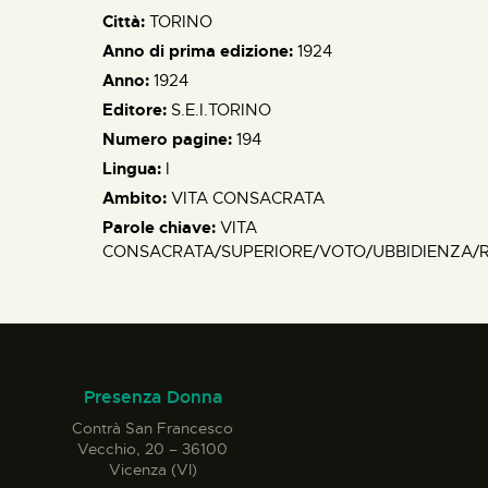
Città:
TORINO
Anno di prima edizione:
1924
Anno:
1924
Editore:
S.E.I.TORINO
Numero pagine:
194
Lingua:
I
Ambito:
VITA CONSACRATA
Parole chiave:
VITA
CONSACRATA/SUPERIORE/VOTO/UBBIDIENZA/
Presenza Donna
Contrà San Francesco
Vecchio, 20 – 36100
Vicenza (VI)