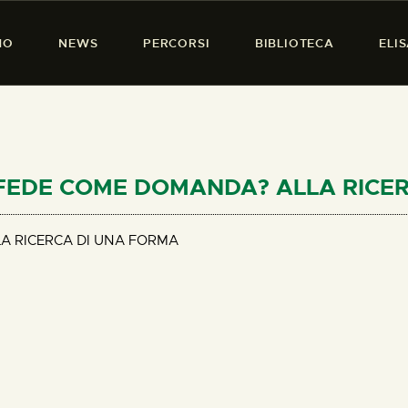
HOME
MO
NEWS
PERCORSI
BIBLIOTECA
ELI
CHI SIAMO
PRESENZA DONNA
NEWS
PERCORSI
LA FEDE COME DOMANDA? ALLA RIC
BIBLIOTECA
A RICERCA DI UNA FORMA
ELISA SALERNO
CONTATTI