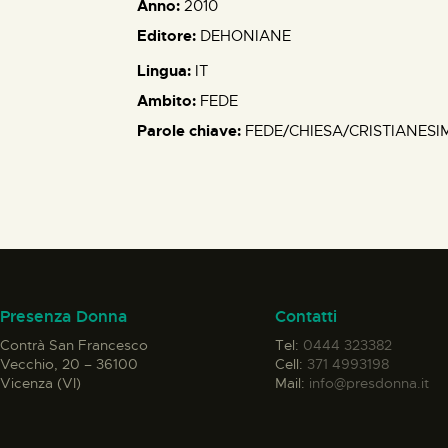
Anno:
2010
Editore:
DEHONIANE
Lingua:
IT
Ambito:
FEDE
Parole chiave:
FEDE/CHIESA/CRISTIANESI
Presenza Donna
Contatti
Contrà San Francesco
Tel:
0444 323382
Vecchio, 20 – 36100
Cell:
371 4993198
Vicenza (VI)
Mail:
info@presdonna.it