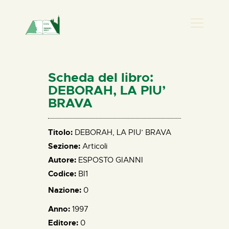
PRESENZA DONNA
HOME
Scheda del libro:
CHI SIAMO
DEBORAH, LA PIU’
BRAVA
NEWS
PERCORSI
Titolo:
DEBORAH, LA PIU’ BRAVA
BIBLIOTECA
Sezione:
Articoli
ELISA SALERNO
Autore:
ESPOSTO GIANNI
CONTATTI
Codice:
BI1
Nazione:
0
Anno:
1997
Editore:
0