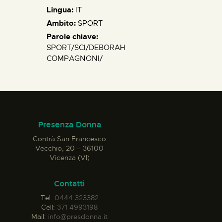
Lingua:
IT
Ambito:
SPORT
Parole chiave:
SPORT/SCI/DEBORAH
COMPAGNONI/
Presenza Donna
Contrà San Francesco
Vecchio, 20 – 36100
Vicenza (VI)
Contatti
Tel:
0444 323382
Cell:
371 4993198
Mail:
info@presdonna.it