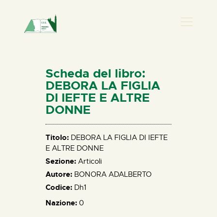
PRESENZA DONNA
HOME
Scheda del libro:
CHI SIAMO
DEBORA LA FIGLIA
DI IEFTE E ALTRE
NEWS
DONNE
PERCORSI
BIBLIOTECA
Titolo:
DEBORA LA FIGLIA DI IEFTE
ELISA SALERNO
E ALTRE DONNE
CONTATTI
Sezione:
Articoli
Autore:
BONORA ADALBERTO
Codice:
Dh1
Nazione:
0