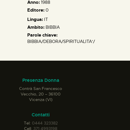
Anno:
1988
Editore:
0
Lingua:
IT
Ambito:
BIBBIA
Parole chiave:
BIBBIA/DEBORA/SPIRITUALITA'/
Presenza Donna
Contrà San Francesco
Vecchio, 20 – 36100
Vicenza (VI)
Contatti
Tel:
0444 323382
Cell:
371 4993198