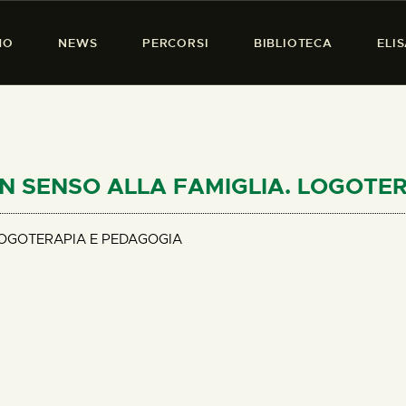
HOME
MO
NEWS
PERCORSI
BIBLIOTECA
ELI
CHI SIAMO
PRESENZA DONNA
NEWS
PERCORSI
E UN SENSO ALLA FAMIGLIA. LOGOT
BIBLIOTECA
LOGOTERAPIA E PEDAGOGIA
ELISA SALERNO
CONTATTI