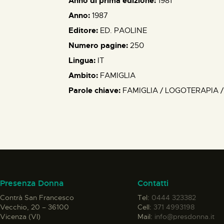
Anno di prima edizione:
1981
Anno:
1987
Editore:
ED. PAOLINE
Numero pagine:
250
Lingua:
IT
Ambito:
FAMIGLIA
Parole chiave:
FAMIGLIA / LOGOTERAPIA /
Presenza Donna
Contatti
Contrà San Francesco
Tel:
0444 323382
Vecchio, 20 – 36100
Cell:
371 4993198
Vicenza (VI)
Mail:
info@presdonna.it