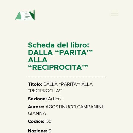
PRESENZA DONNA
HOME
Scheda del libro:
CHI SIAMO
DALLA “PARITA'”
ALLA
NEWS
“RECIPROCITA'”
PERCORSI
BIBLIOTECA
Titolo:
DALLA “PARITA'” ALLA
ELISA SALERNO
“RECIPROCITA'”
CONTATTI
Sezione:
Articoli
Autore:
AGOSTINUCCI CAMPANINI
GIANNA
Codice:
Dd
Nazione:
0