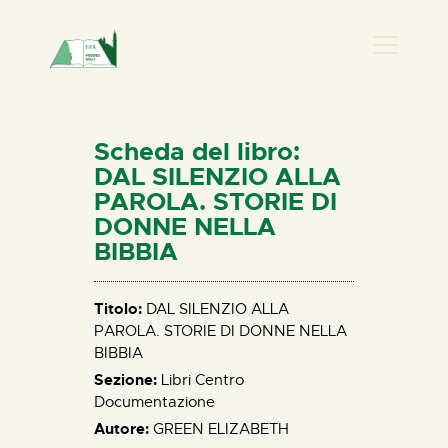
PRESENZA DONNA
HOME
Scheda del libro:
CHI SIAMO
DAL SILENZIO ALLA
PAROLA. STORIE DI
NEWS
DONNE NELLA
PERCORSI
BIBBIA
BIBLIOTECA
ELISA SALERNO
Titolo:
DAL SILENZIO ALLA
CONTATTI
PAROLA. STORIE DI DONNE NELLA
BIBBIA
Sezione:
Libri Centro
Documentazione
Autore:
GREEN ELIZABETH