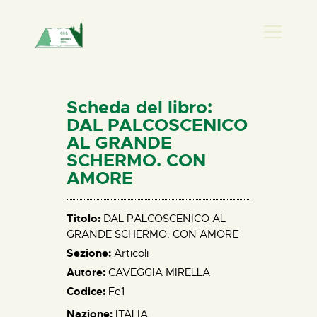
PRESENZA DONNA
HOME
Scheda del libro:
CHI SIAMO
DAL PALCOSCENICO
AL GRANDE
NEWS
SCHERMO. CON
PERCORSI
AMORE
BIBLIOTECA
ELISA SALERNO
Titolo:
DAL PALCOSCENICO AL
CONTATTI
GRANDE SCHERMO. CON AMORE
Sezione:
Articoli
Autore:
CAVEGGIA MIRELLA
Codice:
Fe1
Nazione:
ITALIA