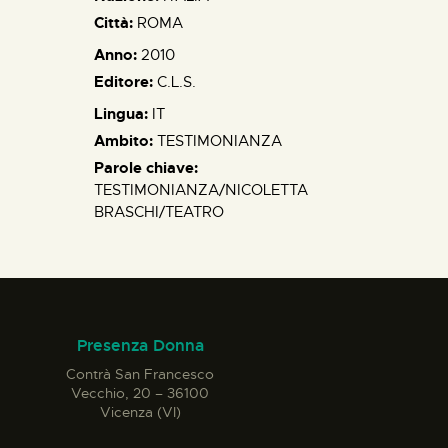
Città:
ROMA
Anno:
2010
Editore:
C.L.S.
Lingua:
IT
Ambito:
TESTIMONIANZA
Parole chiave:
TESTIMONIANZA/NICOLETTA
BRASCHI/TEATRO
Presenza Donna
Contrà San Francesco
Vecchio, 20 – 36100
Vicenza (VI)