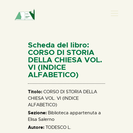
PRESENZA DONNA
HOME
Scheda del libro:
CHI SIAMO
CORSO DI STORIA
DELLA CHIESA VOL.
NEWS
VI (INDICE
PERCORSI
ALFABETICO)
BIBLIOTECA
ELISA SALERNO
Titolo:
CORSO DI STORIA DELLA
CONTATTI
CHIESA VOL. VI (INDICE
ALFABETICO)
Sezione:
Biblioteca appartenuta a
Elisa Salerno
Autore:
TODESCO L.