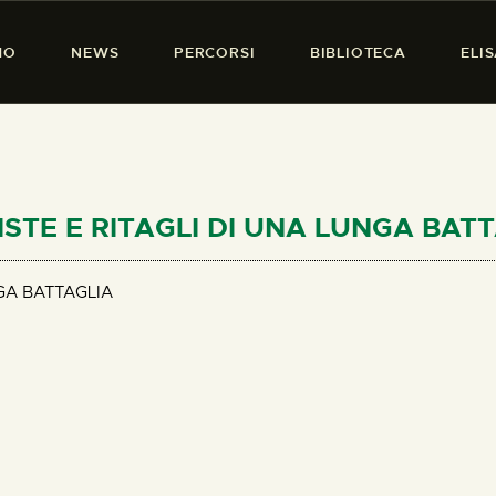
HOME
MO
NEWS
PERCORSI
BIBLIOTECA
ELI
CHI SIAMO
PRESENZA DONNA
NEWS
PERCORSI
UISTE E RITAGLI DI UNA LUNGA BAT
BIBLIOTECA
GA BATTAGLIA
ELISA SALERNO
CONTATTI