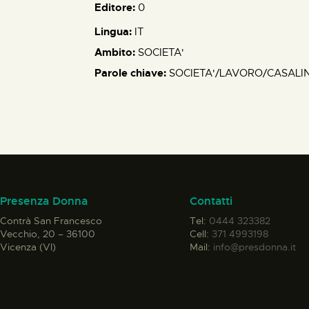
Editore:
0
Lingua:
IT
Ambito:
SOCIETA'
Parole chiave:
SOCIETA'/LAVORO/CASALIN
Presenza Donna
Contatti
Contrà San Francesco
Tel:
0444 323382
Vecchio, 20 – 36100
Cell:
371 4993198
Vicenza (VI)
Mail:
info@presdonna.it