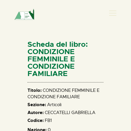
PRESENZA DONNA
HOME
Scheda del libro:
CHI SIAMO
CONDIZIONE
FEMMINILE E
NEWS
CONDIZIONE
PERCORSI
FAMILIARE
BIBLIOTECA
ELISA SALERNO
Titolo:
CONDIZIONE FEMMINILE E
CONTATTI
CONDIZIONE FAMILIARE
Sezione:
Articoli
Autore:
CECCATELLI GABRIELLA
Codice:
FB1
Nazione:
0