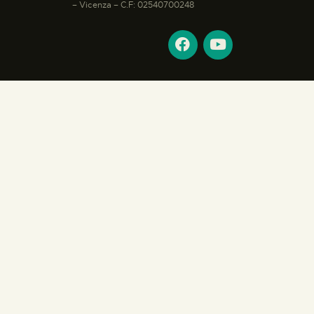
– Vicenza – C.F: 02540700248