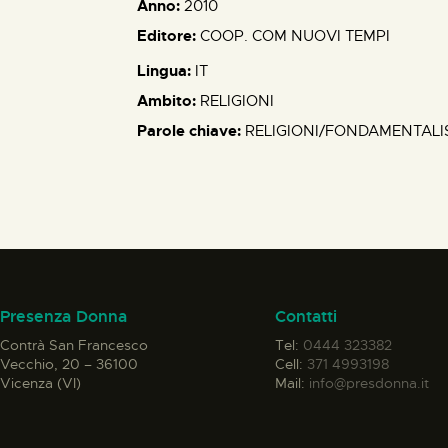
Anno:
2010
Editore:
COOP. COM NUOVI TEMPI
Lingua:
IT
Ambito:
RELIGIONI
Parole chiave:
RELIGIONI/FONDAMENTALI
Presenza Donna
Contatti
Contrà San Francesco
Tel:
0444 323382
Vecchio, 20 – 36100
Cell:
371 4993198
Vicenza (VI)
Mail:
info@presdonna.it