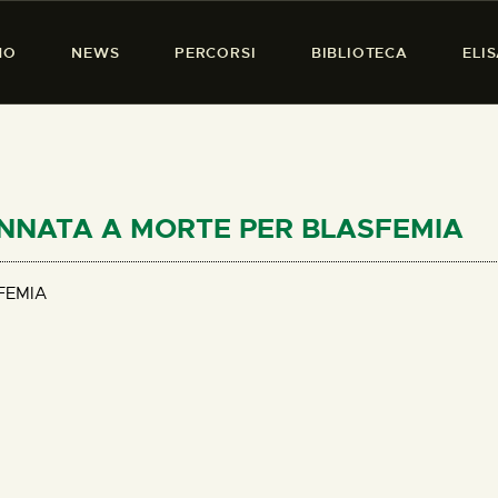
HOME
MO
NEWS
PERCORSI
BIBLIOTECA
ELI
CHI SIAMO
PRESENZA DONNA
NEWS
PERCORSI
DANNATA A MORTE PER BLASFEMIA
BIBLIOTECA
FEMIA
ELISA SALERNO
CONTATTI