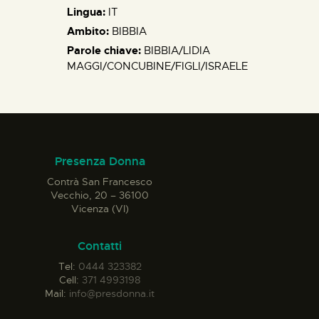
Lingua:
IT
Ambito:
BIBBIA
Parole chiave:
BIBBIA/LIDIA
MAGGI/CONCUBINE/FIGLI/ISRAELE
Presenza Donna
Contrà San Francesco
Vecchio, 20 – 36100
Vicenza (VI)
Contatti
Tel:
0444 323382
Cell:
371 4993198
Mail:
info@presdonna.it