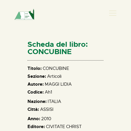
PRESENZA DONNA
HOME
Scheda del libro:
CHI SIAMO
CONCUBINE
NEWS
PERCORSI
Titolo:
CONCUBINE
Sezione:
Articoli
BIBLIOTECA
Autore:
MAGGI LIDIA
ELISA SALERNO
Codice:
Ah1
CONTATTI
Nazione:
ITALIA
Città:
ASSISI
Anno:
2010
Editore:
CIVITATE CHRIST