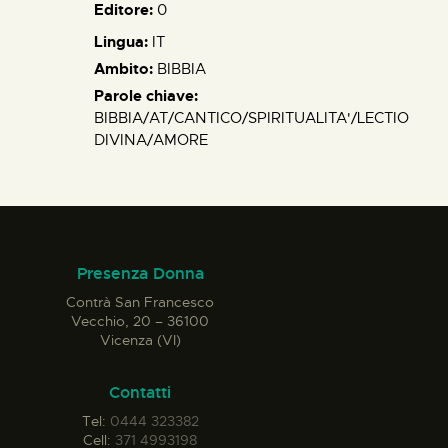
Editore:
0
Lingua:
IT
Ambito:
BIBBIA
Parole chiave:
BIBBIA/AT/CANTICO/SPIRITUALITA'/LECTIO
DIVINA/AMORE
Presenza Donna
Contrà San Francesco
Vecchio, 20 – 36100
Vicenza (VI)
Contatti
Tel:
0444 323382
Cell:
371 4993198