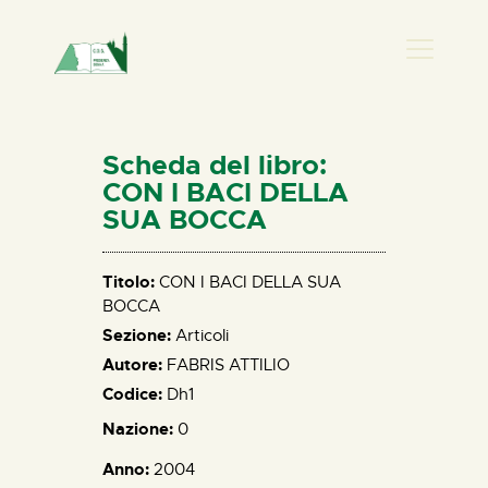
PRESENZA DONNA
HOME
Scheda del libro:
CHI SIAMO
CON I BACI DELLA
SUA BOCCA
NEWS
PERCORSI
Titolo:
CON I BACI DELLA SUA
BIBLIOTECA
BOCCA
ELISA SALERNO
Sezione:
Articoli
CONTATTI
Autore:
FABRIS ATTILIO
Codice:
Dh1
Nazione:
0
Anno:
2004