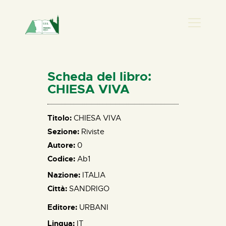
PRESENZA DONNA
HOME
Scheda del libro:
CHI SIAMO
CHIESA VIVA
NEWS
PERCORSI
Titolo:
CHIESA VIVA
Sezione:
Riviste
BIBLIOTECA
Autore:
0
ELISA SALERNO
Codice:
Ab1
CONTATTI
Nazione:
ITALIA
Città:
SANDRIGO
Editore:
URBANI
Lingua:
IT