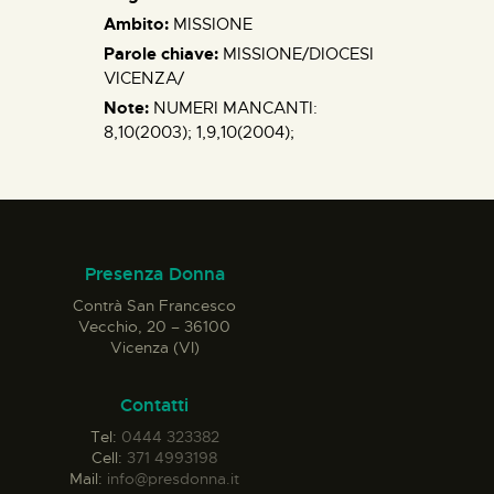
Ambito:
MISSIONE
Parole chiave:
MISSIONE/DIOCESI
VICENZA/
Note:
NUMERI MANCANTI:
8,10(2003); 1,9,10(2004);
Presenza Donna
Contrà San Francesco
Vecchio, 20 – 36100
Vicenza (VI)
Contatti
Tel:
0444 323382
Cell:
371 4993198
Mail:
info@presdonna.it