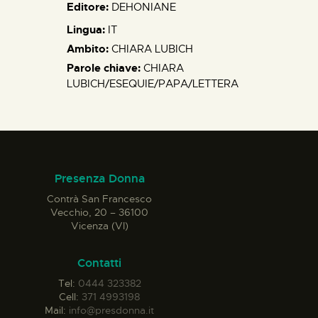
Editore:
DEHONIANE
Lingua:
IT
Ambito:
CHIARA LUBICH
Parole chiave:
CHIARA
LUBICH/ESEQUIE/PAPA/LETTERA
Presenza Donna
Contrà San Francesco
Vecchio, 20 – 36100
Vicenza (VI)
Contatti
Tel:
0444 323382
Cell:
371 4993198
Mail:
info@presdonna.it