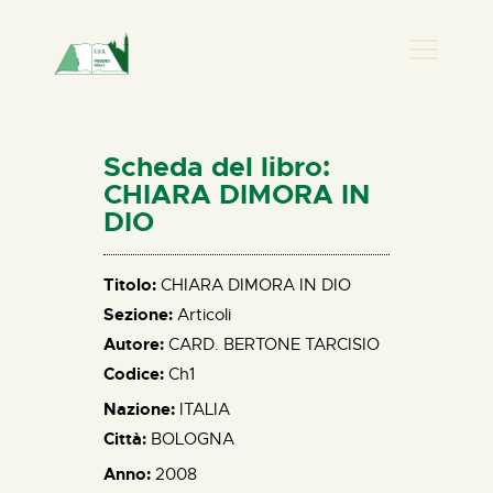
PRESENZA DONNA
HOME
Scheda del libro:
CHI SIAMO
CHIARA DIMORA IN
DIO
NEWS
PERCORSI
Titolo:
CHIARA DIMORA IN DIO
BIBLIOTECA
Sezione:
Articoli
ELISA SALERNO
Autore:
CARD. BERTONE TARCISIO
CONTATTI
Codice:
Ch1
Nazione:
ITALIA
Città:
BOLOGNA
Anno:
2008