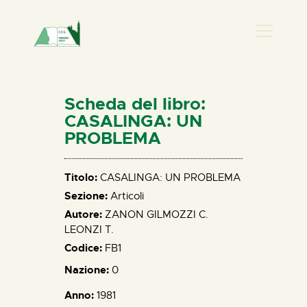
PRESENZA DONNA
HOME
Scheda del libro:
CHI SIAMO
CASALINGA: UN
PROBLEMA
NEWS
PERCORSI
Titolo:
CASALINGA: UN PROBLEMA
BIBLIOTECA
Sezione:
Articoli
ELISA SALERNO
Autore:
ZANON GILMOZZI C.
CONTATTI
LEONZI T.
Codice:
FB1
Nazione:
0
Anno:
1981