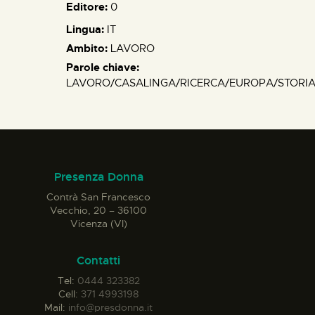
Editore:
0
Lingua:
IT
Ambito:
LAVORO
Parole chiave:
LAVORO/CASALINGA/RICERCA/EUROPA/STORIA
Presenza Donna
Contrà San Francesco
Vecchio, 20 – 36100
Vicenza (VI)
Contatti
Tel:
0444 323382
Cell:
371 4993198
Mail:
info@presdonna.it