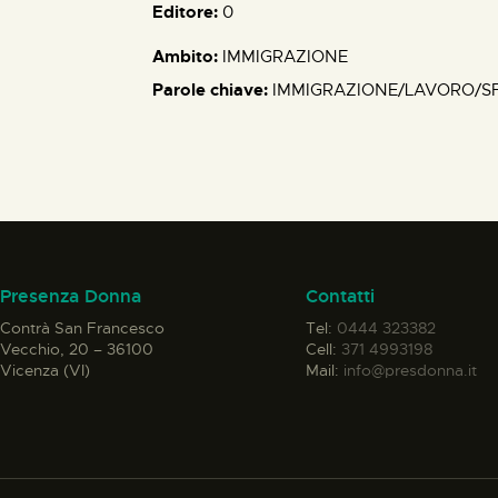
Editore:
0
Ambito:
IMMIGRAZIONE
Parole chiave:
IMMIGRAZIONE/LAVORO/S
Presenza Donna
Contatti
Contrà San Francesco
Tel:
0444 323382
Vecchio, 20 – 36100
Cell:
371 4993198
Vicenza (VI)
Mail:
info@presdonna.it