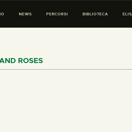
HOME
MO
NEWS
PERCORSI
BIBLIOTECA
ELI
CHI SIAMO
PRESENZA DONNA
NEWS
PERCORSI
D AND ROSES
BIBLIOTECA
ELISA SALERNO
CONTATTI