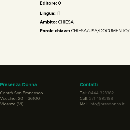
Editore:
0
Lingua:
IT
Ambito:
CHIESA
Parole chiave:
CHIESA/USA/DOCUMENTO/E
Presenza Donna
Contatti
Contrà San Francesco
Tel:
0444 323382
Vecchio, 20 – 36100
Cell:
371 4993198
Vicenza (VI)
Mail:
info@presdonna.it