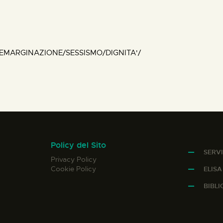
MARGINAZIONE/SESSISMO/DIGNITA'/
Policy del Sito
SERVI
Privacy Policy
Cookie Policy
ELIS
BIBL