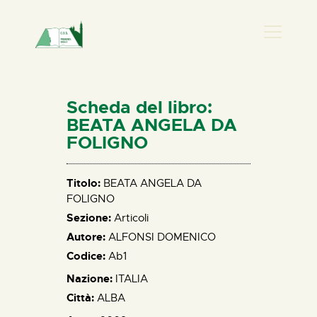
PRESENZA DONNA
HOME
Scheda del libro:
CHI SIAMO
BEATA ANGELA DA
FOLIGNO
NEWS
PERCORSI
Titolo:
BEATA ANGELA DA
BIBLIOTECA
FOLIGNO
ELISA SALERNO
Sezione:
Articoli
CONTATTI
Autore:
ALFONSI DOMENICO
Codice:
Ab1
Nazione:
ITALIA
Città:
ALBA