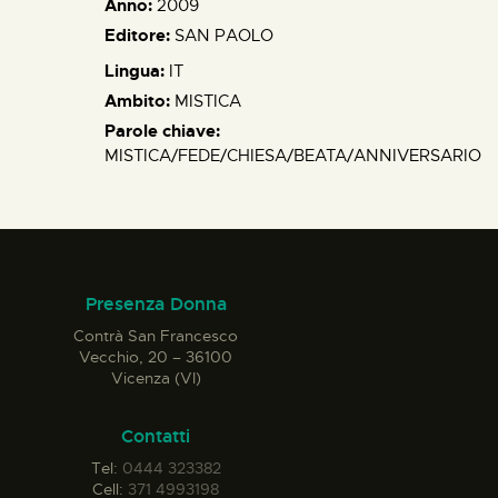
Anno:
2009
Editore:
SAN PAOLO
Lingua:
IT
Ambito:
MISTICA
Parole chiave:
MISTICA/FEDE/CHIESA/BEATA/ANNIVERSARIO
Presenza Donna
Contrà San Francesco
Vecchio, 20 – 36100
Vicenza (VI)
Contatti
Tel:
0444 323382
Cell:
371 4993198