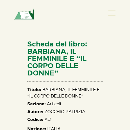
PRESENZA DONNA
HOME
Scheda del libro:
CHI SIAMO
BARBIANA, IL
FEMMINILE E “IL
NEWS
CORPO DELLE
PERCORSI
DONNE”
BIBLIOTECA
ELISA SALERNO
Titolo:
BARBIANA, IL FEMMINILE E
CONTATTI
“IL CORPO DELLE DONNE”
Sezione:
Articoli
Autore:
ZOCCHIO PATRIZIA
Codice:
Ac1
Nazione:
ITALIA