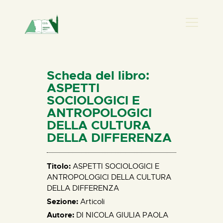
PRESENZA DONNA
HOME
Scheda del libro:
CHI SIAMO
ASPETTI
SOCIOLOGICI E
NEWS
ANTROPOLOGICI
PERCORSI
DELLA CULTURA
BIBLIOTECA
DELLA DIFFERENZA
ELISA SALERNO
CONTATTI
Titolo:
ASPETTI SOCIOLOGICI E
ANTROPOLOGICI DELLA CULTURA
DELLA DIFFERENZA
Sezione:
Articoli
Autore:
DI NICOLA GIULIA PAOLA