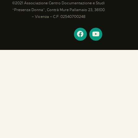
©2021 Associazione Centro Documentazione e Studi
“Presenza Donna”, Contrà Mure Pallamaio 23, 36100
– Vicenza – C.F: 02540700248