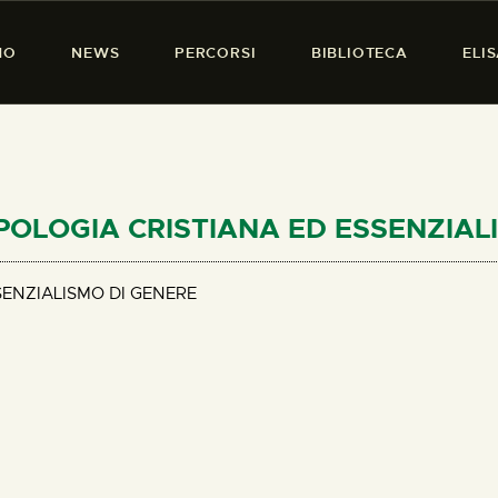
HOME
MO
NEWS
PERCORSI
BIBLIOTECA
ELI
CHI SIAMO
PRESENZA DONNA
NEWS
PERCORSI
ROPOLOGIA CRISTIANA ED ESSENZIA
BIBLIOTECA
ENZIALISMO DI GENERE
ELISA SALERNO
CONTATTI