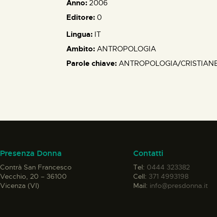
Anno:
2006
Editore:
0
Lingua:
IT
Ambito:
ANTROPOLOGIA
Parole chiave:
ANTROPOLOGIA/CRISTIANE
Presenza Donna
Contatti
Contrà San Francesco
Tel:
0444 323382
Vecchio, 20 – 36100
Cell:
371 4993198
Vicenza (VI)
Mail:
info@presdonna.it