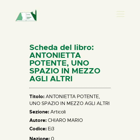
PRESENZA DONNA
HOME
Scheda del libro:
CHI SIAMO
ANTONIETTA
POTENTE, UNO
NEWS
SPAZIO IN MEZZO
PERCORSI
AGLI ALTRI
BIBLIOTECA
ELISA SALERNO
Titolo:
ANTONIETTA POTENTE,
CONTATTI
UNO SPAZIO IN MEZZO AGLI ALTRI
Sezione:
Articoli
Autore:
CHIARO MARIO
Codice:
Ei3
Nazione:
0