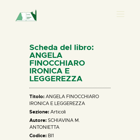
PRESENZA DONNA
HOME
Scheda del libro:
CHI SIAMO
ANGELA
FINOCCHIARO
NEWS
IRONICA E
PERCORSI
LEGGEREZZA
BIBLIOTECA
ELISA SALERNO
Titolo:
ANGELA FINOCCHIARO
CONTATTI
IRONICA E LEGGEREZZA
Sezione:
Articoli
Autore:
SCHIAVINA M.
ANTONIETTA
Codice:
BI1