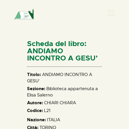
PRESENZA DONNA
HOME
Scheda del libro:
CHI SIAMO
ANDIAMO
INCONTRO A GESU’
NEWS
PERCORSI
Titolo:
ANDIAMO INCONTRO A
BIBLIOTECA
GESU’
ELISA SALERNO
Sezione:
Biblioteca appartenuta a
CONTATTI
Elisa Salerno
Autore:
CHIARI CHIARA
Codice:
L21
Nazione:
ITALIA
Città:
TORINO