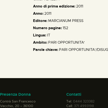
Anno di prima edizione:
2011
Anno:
2011
Editore:
MARCIANUM PRESS
Numero pagine:
152
Lingua:
IT
Ambito:
PARI OPPORTUNITA'
Parole chiave:
PARI OPPORTUNITA'/DISU
Presenza Donna
Contatti
Contrà San Francesco
Tel:
0444 323382
Vecchio, 20 – 36100
Cell:
371 4993198