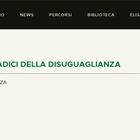
HOME
MO
NEWS
PERCORSI
BIBLIOTECA
ELI
CHI SIAMO
PRESENZA DONNA
NEWS
PERCORSI
 RADICI DELLA DISUGUAGLIANZA
BIBLIOTECA
NZA
ELISA SALERNO
CONTATTI