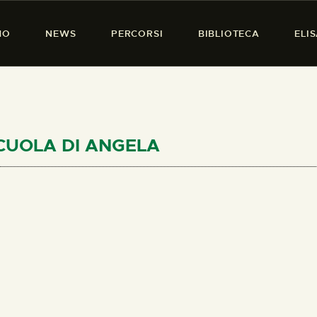
HOME
MO
NEWS
PERCORSI
BIBLIOTECA
ELI
CHI SIAMO
PRESENZA DONNA
NEWS
PERCORSI
 SCUOLA DI ANGELA
BIBLIOTECA
ELISA SALERNO
CONTATTI