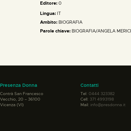
Editore:
0
Lingua:
IT
Ambito:
BIOGRAFIA
Parole chiave:
BIOGRAFIA/ANGELA MERICI/
Presenza Donna
Contatti
Contrà San Francesco
Tel:
0444 323382
Vecchio, 20 – 36100
Cell:
371 4993198
Vicenza (VI)
Mail:
info@presdonna.it