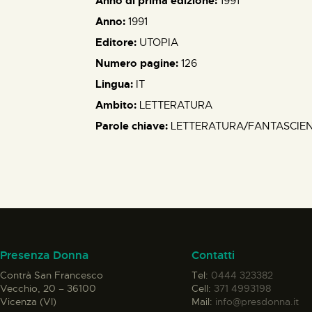
Anno di prima edizione:
1991
Anno:
1991
Editore:
UTOPIA
Numero pagine:
126
Lingua:
IT
Ambito:
LETTERATURA
Parole chiave:
LETTERATURA/FANTASCIE
Presenza Donna
Contatti
Contrà San Francesco
Tel:
0444 323382
Vecchio, 20 – 36100
Cell:
371 4993198
Vicenza (VI)
Mail:
info@presdonna.it