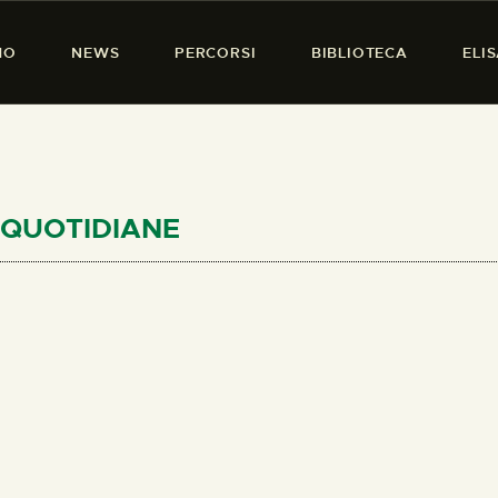
HOME
MO
NEWS
PERCORSI
BIBLIOTECA
ELI
CHI SIAMO
PRESENZA DONNA
NEWS
PERCORSI
E QUOTIDIANE
BIBLIOTECA
ELISA SALERNO
CONTATTI