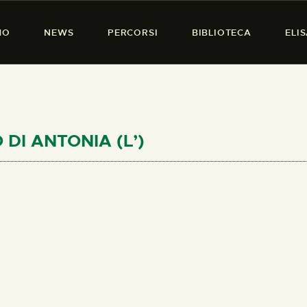
HOME
MO
NEWS
PERCORSI
BIBLIOTECA
ELI
CHI SIAMO
PRESENZA DONNA
NEWS
PERCORSI
O DI ANTONIA (L’)
BIBLIOTECA
ELISA SALERNO
CONTATTI