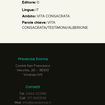
Editore:
0
Lingua:
IT
Ambito:
VITA CONSACRATA
Parole chiave:
VITA
CONSACRATA/TESTIMONI/ALBERIONE
Presenza Donna
Contrà San Francesco
Vecchio, 20 – 36100
Vicenza (VI)
Contatti
Tel:
0444 323382
Cell:
371 4993198
Mail:
info@presdonna.it