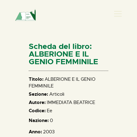
PRESENZA DONNA
HOME
Scheda del libro:
CHI SIAMO
ALBERIONE E IL
GENIO FEMMINILE
NEWS
PERCORSI
Titolo:
ALBERIONE E IL GENIO
BIBLIOTECA
FEMMINILE
ELISA SALERNO
Sezione:
Articoli
CONTATTI
Autore:
IMMEDIATA BEATRICE
Codice:
Ee
Nazione:
0
Anno:
2003