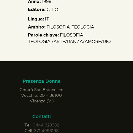
Anno:
1998
Editore:
C.T.O.
Lingua:
IT
Ambito:
FILOSOFIA-TEOLOGIA
Parole chiave:
FILOSOFIA-
TEOLOGIA./ARTE/DANZA/AMORE/DIO
Presenza Donna
Contrà San Francesco
Vecchio, 20 – 36100
Vicenza (VI)
Contatti
Tel:
0444 323382
Cell:
371 4993198