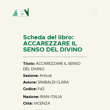
PRESENZA DONNA
HOME
Scheda del libro:
CHI SIAMO
ACCAREZZARE IL
SENSO DEL DIVINO
NEWS
PERCORSI
Titolo:
ACCAREZZARE IL SENSO
BIBLIOTECA
DEL DIVINO
ELISA SALERNO
Sezione:
Articoli
CONTATTI
Autore:
SINIBALDI CLARA
Codice:
Fd2
Nazione:
IRAN-ITALIA
Città:
VICENZA