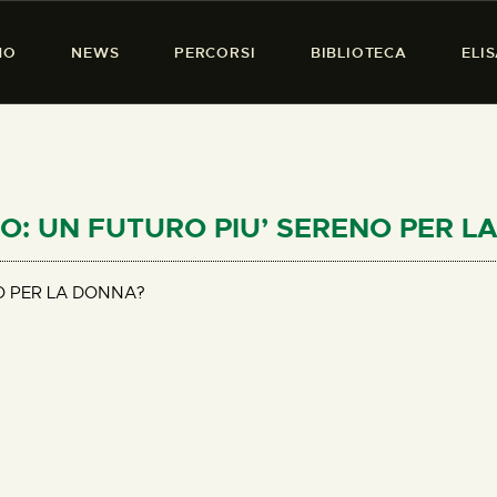
HOME
MO
NEWS
PERCORSI
BIBLIOTECA
ELI
CHI SIAMO
PRESENZA DONNA
NEWS
PERCORSI
RZO: UN FUTURO PIU’ SERENO PER 
BIBLIOTECA
O PER LA DONNA?
ELISA SALERNO
CONTATTI