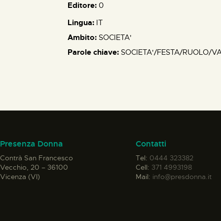
Editore:
0
Lingua:
IT
Ambito:
SOCIETA'
Parole chiave:
SOCIETA'/FESTA/RUOLO/V
Presenza Donna
Contatti
Contrà San Francesco
Tel:
0444 323382
Vecchio, 20 – 36100
Cell:
371 4993198
Vicenza (VI)
Mail:
info@presdonna.it