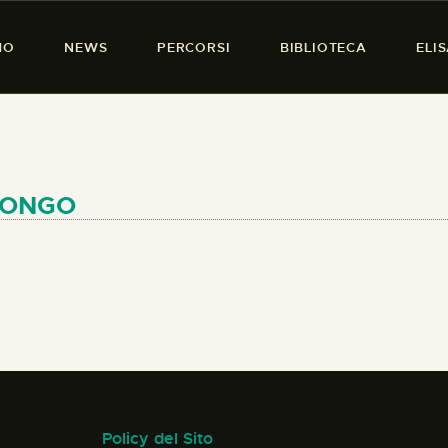
HOME
MO
NEWS
PERCORSI
BIBLIOTECA
ELI
CHI SIAMO
PRESENZA DONNA
NEWS
PERCORSI
 LONGO
BIBLIOTECA
ELISA SALERNO
CONTATTI
Policy del Sito