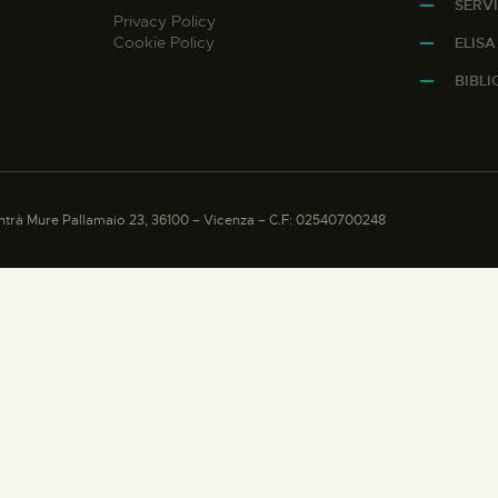
SERVI
Privacy Policy
Cookie Policy
ELIS
BIBL
trà Mure Pallamaio 23, 36100 – Vicenza – C.F: 02540700248