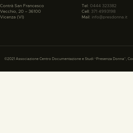
Contrà San Francesco
Tel:
0444 323382
Vecchio, 20 – 36100
Cell:
371 4993198
Vicenza (VI)
Mail:
info@presdonna.it
©2021 Associazione Centro Documentazione e Studi “Presenza Donna”, Con