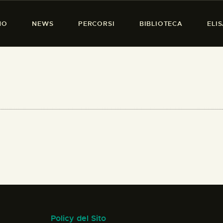
HOME
MO
NEWS
PERCORSI
BIBLIOTECA
ELI
CHI SIAMO
PRESENZA DONNA
NEWS
PERCORSI
BIBLIOTECA
ELISA SALERNO
CONTATTI
Policy del Sito