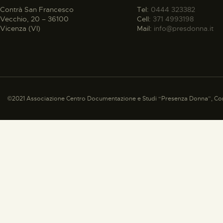
Contrà San Francesco
Tel:
0444 323382
Vecchio, 20 – 36100
Cell:
371 4993198
Vicenza (VI)
Mail:
info@presdonna.it
©2021 Associazione Centro Documentazione e Studi “Presenza Donna”, Con