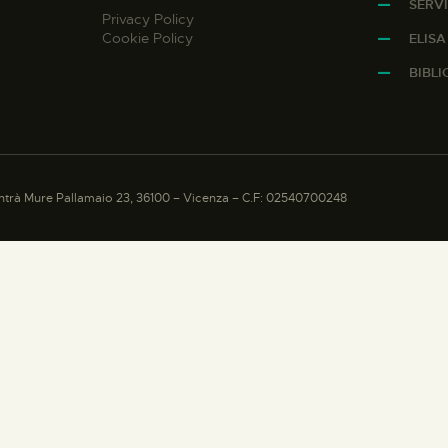
SERVI
Privacy Policy
Cookie Policy
ELIS
BIBL
trà Mure Pallamaio 23, 36100 – Vicenza – C.F: 02540700248