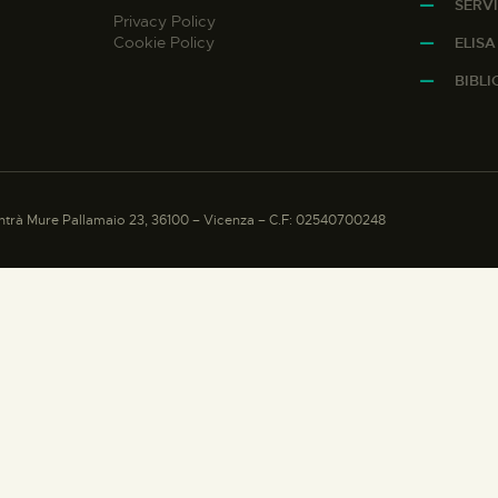
SERVI
Privacy Policy
Cookie Policy
ELIS
BIBL
trà Mure Pallamaio 23, 36100 – Vicenza – C.F: 02540700248