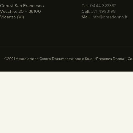
Contrà San Francesco
Tel:
0444 323382
Vecchio, 20 – 36100
Cell:
371 4993198
Vicenza (VI)
Mail:
info@presdonna.it
©2021 Associazione Centro Documentazione e Studi “Presenza Donna”, Con