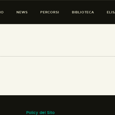
HOME
MO
NEWS
PERCORSI
BIBLIOTECA
ELI
CHI SIAMO
PRESENZA DONNA
NEWS
PERCORSI
BIBLIOTECA
ELISA SALERNO
CONTATTI
Policy del Sito