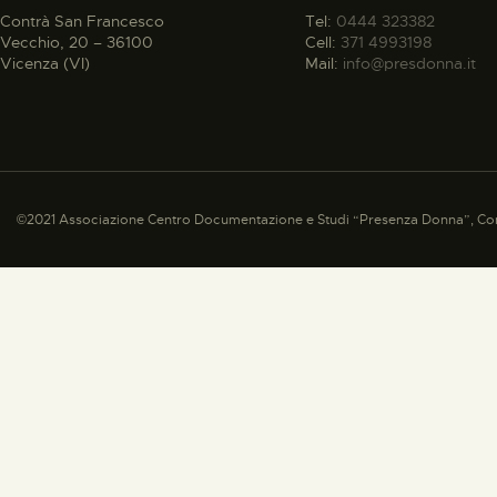
Contrà San Francesco
Tel:
0444 323382
Vecchio, 20 – 36100
Cell:
371 4993198
Vicenza (VI)
Mail:
info@presdonna.it
©2021 Associazione Centro Documentazione e Studi “Presenza Donna”, Con