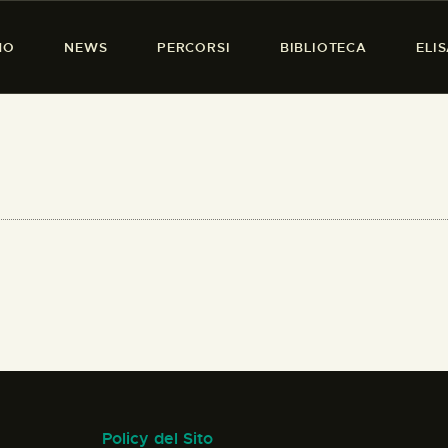
HOME
MO
NEWS
PERCORSI
BIBLIOTECA
ELI
CHI SIAMO
PRESENZA DONNA
NEWS
PERCORSI
BIBLIOTECA
ELISA SALERNO
CONTATTI
Policy del Sito