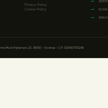
SERVI
Privacy Policy
Cookie Policy
ELIS
BIBL
trà Mure Pallamaio 23, 36100 – Vicenza – C.F: 02540700248