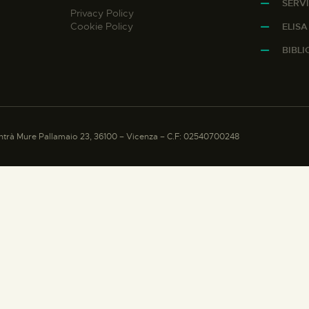
SERVI
Privacy Policy
Cookie Policy
ELIS
BIBL
trà Mure Pallamaio 23, 36100 – Vicenza – C.F: 02540700248