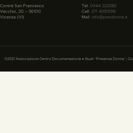
Contrà San Francesco
Tel:
0444 323382
Vecchio, 20 – 36100
Cell:
371 4993198
Vicenza (VI)
Mail:
info@presdonna.it
©2021 Associazione Centro Documentazione e Studi “Presenza Donna”, Con