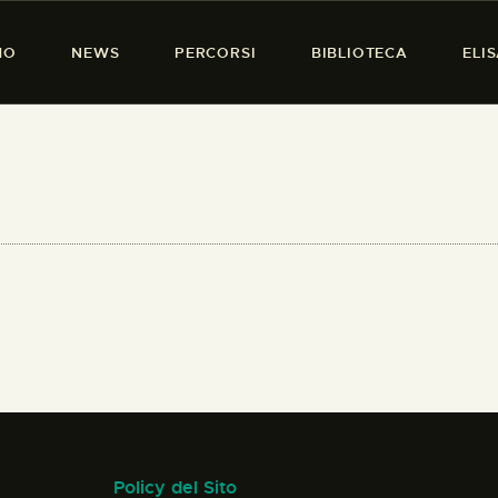
HOME
MO
NEWS
PERCORSI
BIBLIOTECA
ELI
CHI SIAMO
PRESENZA DONNA
NEWS
PERCORSI
BIBLIOTECA
ELISA SALERNO
CONTATTI
Policy del Sito