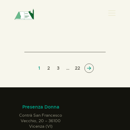
PRESENZA DONNA
HOME
CHI SIAMO
NEWS
PERCORSI
1
2
3
>
…
22
BIBLIOTECA
ELISA SALERNO
CONTATTI
Presenza Donna
Contrà San Francesco
Vecchio, 20 – 36100
Vicenza (VI)