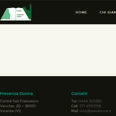
HOME
CHI SIA
Presenza Donna
Contatti
Contrà San Francesco
Tel:
0444 323382
Vecchio, 20 – 36100
Cell:
371 4993198
Vicenza (VI)
Mail:
info@presdonna.it