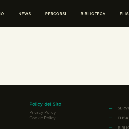
HOME
MO
NEWS
PERCORSI
BIBLIOTECA
ELI
CHI SIAMO
PRESENZA DONNA
NEWS
PERCORSI
BIBLIOTECA
ELISA SALERNO
CONTATTI
Policy del Sito
SERVI
Privacy Policy
Cookie Policy
ELIS
BIBL