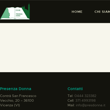
HOME
CHI SIA
Presenza Donna
Contatti
Contrà San Francesco
Tel:
0444 323382
Vecchio, 20 – 36100
Cell:
371 4993198
Vicenza (VI)
Mail:
info@presdonna.it