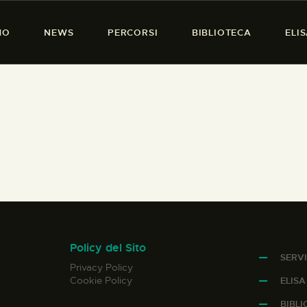
HOME
MO
NEWS
PERCORSI
BIBLIOTECA
ELI
CHI SIAMO
PRESENZA DONNA
NEWS
PERCORSI
BIBLIOTECA
ELISA SALERNO
CONTATTI
Policy del Sito
SERVI
Privacy Policy
Cookie Policy
ELIS
BIBL