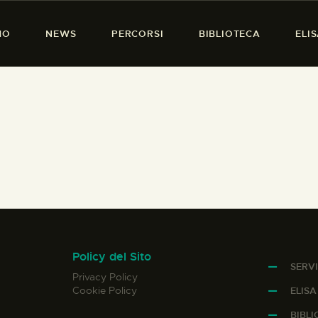
HOME
MO
NEWS
PERCORSI
BIBLIOTECA
ELI
CHI SIAMO
PRESENZA DONNA
NEWS
PERCORSI
BIBLIOTECA
ELISA SALERNO
CONTATTI
Policy del Sito
SERVI
Privacy Policy
Cookie Policy
ELIS
BIBL