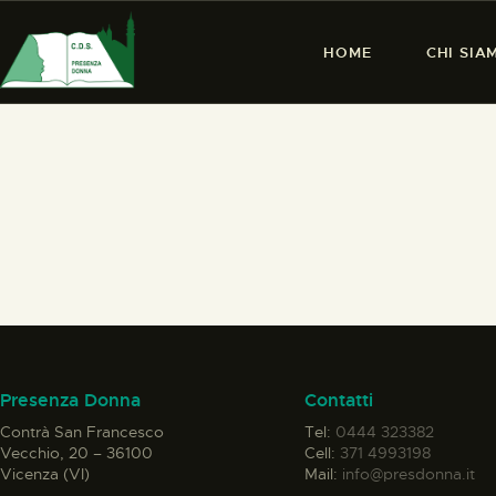
HOME
CHI SIA
Presenza Donna
Contatti
Contrà San Francesco
Tel:
0444 323382
Vecchio, 20 – 36100
Cell:
371 4993198
Vicenza (VI)
Mail:
info@presdonna.it