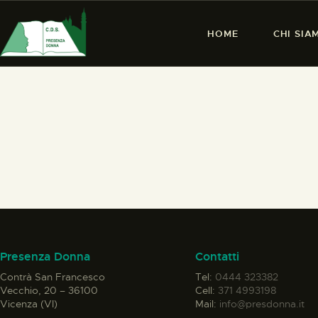
HOME
CHI SIA
Presenza Donna
Contatti
Contrà San Francesco
Tel:
0444 323382
Vecchio, 20 – 36100
Cell:
371 4993198
Vicenza (VI)
Mail:
info@presdonna.it