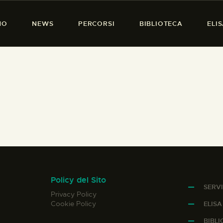
HOME
MO
NEWS
PERCORSI
BIBLIOTECA
ELI
CHI SIAMO
PRESENZA DONNA
NEWS
PERCORSI
BIBLIOTECA
ELISA SALERNO
CONTATTI
Policy del Sito
SERVI
Privacy Policy
Cookie Policy
ELIS
BIBL